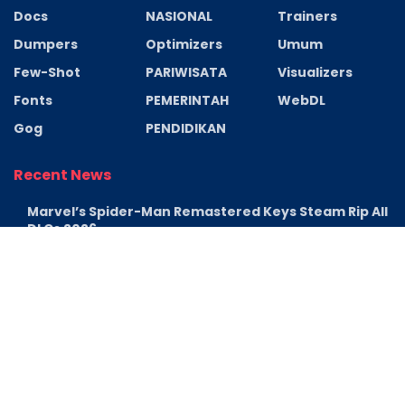
Docs
NASIONAL
Trainers
Dumpers
Optimizers
Umum
Few-Shot
PARIWISATA
Visualizers
Fonts
PEMERINTAH
WebDL
Gog
PENDIDIKAN
Recent News
Marvel’s Spider-Man Remastered Keys Steam Rip All
DLCs 2026
AGUSTUS 8, 2026
Microsoft Office Professional Plus 2026 Updated
Dow𝚗load via Torгent
AGUSTUS 8, 2026