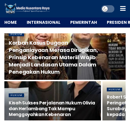
HOME
INTERNASIONAL
PEMERINTAH
PRESIDEN R
HUKUM
Korban Kasus Dugaan
Penganiayaan Merasa Dirugikan,
Prinsip Kebenaran Materiil Wajib
Menjadi Landasan Utama Dalam
Penegakan Hukum
HUKUM
HUKUM
Robert S
Kisah Sukses Perjalanan Hukum Olivia
Peringata
dan Herlambang Tak Mampu
Surabaya 
Menggoyahkan Kebenaran
kepada P