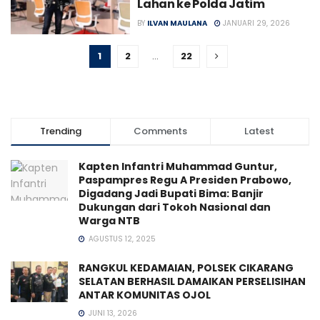
Lahan ke Polda Jatim
BY
ILVAN MAULANA
JANUARI 29, 2026
1
2
…
22
Trending
Comments
Latest
Kapten Infantri Muhammad Guntur,
Paspampres Regu A Presiden Prabowo,
Digadang Jadi Bupati Bima: Banjir
Dukungan dari Tokoh Nasional dan
Warga NTB
AGUSTUS 12, 2025
RANGKUL KEDAMAIAN, POLSEK CIKARANG
SELATAN BERHASIL DAMAIKAN PERSELISIHAN
ANTAR KOMUNITAS OJOL
JUNI 13, 2026