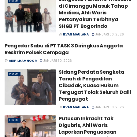
HUKUM
di Cimanggu Masuk Tahap
Mediasi, Ahli Waris
Pertanyakan Terbitnya
SHGB PT Bogorindo
BY
ILVAN MAULANA
JANUARI 30, 2026
Pengedar Sabu di PT TASK 3 Diringkus Anggota
HUKUM
Reskrim Polsek Cempaga
BY
ARIF ILHAMNOOR
JANUARI 30, 2026
Sidang Perdata Sengketa
HUKUM
Tanah di Pengadilan
Cibadak, Kuasa Hukum
Tergugat Tolak Seluruh Dalil
Penggugat
BY
ILVAN MAULANA
JANUARI 30, 2026
Putusan Inkracht Tak
HUKUM
Digubris, Ahli Waris
Laporkan Penguasaan