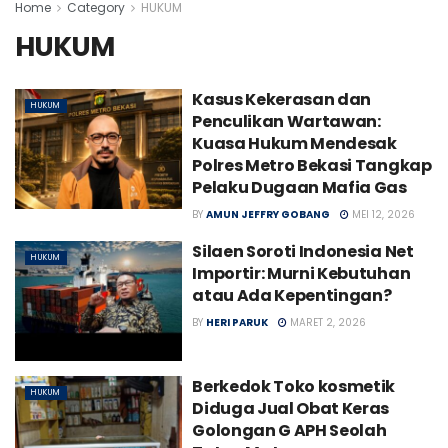
Home
Category
HUKUM
HUKUM
Kasus Kekerasan dan
HUKUM
Penculikan Wartawan:
Kuasa Hukum Mendesak
Polres Metro Bekasi Tangkap
Pelaku Dugaan Mafia Gas
BY
AMUN JEFFRY GOBANG
MEI 12, 2026
Silaen Soroti Indonesia Net
HUKUM
Importir: Murni Kebutuhan
atau Ada Kepentingan?
BY
HERI PARUK
MARET 2, 2026
Berkedok Toko kosmetik
HUKUM
Diduga Jual Obat Keras
Golongan G APH Seolah