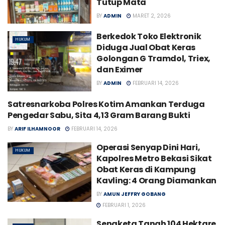
Tutup Mata
BY
ADMIN
MARET 2, 2026
Berkedok Toko Elektronik
HUKUM
Diduga Jual Obat Keras
Golongan G Tramdol, Triex,
dan Eximer
BY
ADMIN
FEBRUARI 14, 2026
Satresnarkoba Polres Kotim Amankan Terduga
HUKUM
Pengedar Sabu, Sita 4,13 Gram Barang Bukti
BY
ARIF ILHAMNOOR
FEBRUARI 14, 2026
Operasi Senyap Dini Hari,
HUKUM
Kapolres Metro Bekasi Sikat
Obat Keras di Kampung
Kavling: 4 Orang Diamankan
BY
AMUN JEFFRY GOBANG
FEBRUARI 1, 2026
Sengketa Tanah 104 Hektare