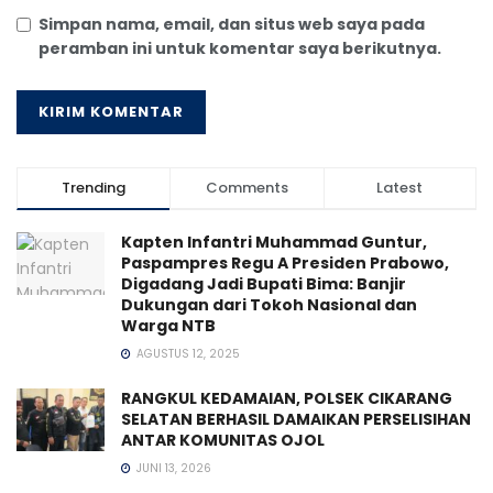
Simpan nama, email, dan situs web saya pada
peramban ini untuk komentar saya berikutnya.
Trending
Comments
Latest
Kapten Infantri Muhammad Guntur,
Paspampres Regu A Presiden Prabowo,
Digadang Jadi Bupati Bima: Banjir
Dukungan dari Tokoh Nasional dan
Warga NTB
AGUSTUS 12, 2025
RANGKUL KEDAMAIAN, POLSEK CIKARANG
SELATAN BERHASIL DAMAIKAN PERSELISIHAN
ANTAR KOMUNITAS OJOL
JUNI 13, 2026