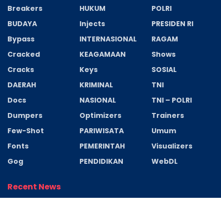
Breakers
HUKUM
POLRI
BUDAYA
Injects
PRESIDEN RI
Bypass
INTERNASIONAL
RAGAM
Cracked
KEAGAMAAN
Shows
Cracks
Keys
SOSIAL
DAERAH
KRIMINAL
TNI
Docs
NASIONAL
TNI – POLRI
Dumpers
Optimizers
Trainers
Few-Shot
PARIWISATA
Umum
Fonts
PEMERINTAH
Visualizers
Gog
PENDIDIKAN
WebDL
Recent News
Piala Kadestra Bang Bulle Season 7 Resmi
Digelar! Hadirkan Aksi Seru & Doorprize