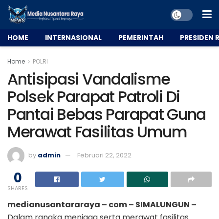
HOME
INTERNASIONAL
PEMERINTAH
PRESIDEN R
Home
POLRI
Antisipasi Vandalisme
Polsek Parapat Patroli Di
Pantai Bebas Parapat Guna
Merawat Fasilitas Umum
by
admin
Februari 22, 2022
0
SHARES
medianusantararaya – com – SIMALUNGUN –
Dalam rangka menjaga serta merawat fasilitas