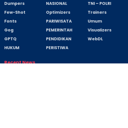
Dumpers
NASIONAL
TNI – POLRI
Few-Shot
Optimizers
Trainers
Fonts
PARIWISATA
Umum
Gog
PEMERINTAH
Visualizers
GPTQ
PENDIDIKAN
WebDL
HUKUM
PERISTIWA
Recent News
Filmora Wondershare Portable + Serial Key Final
(x32-x64) Clean 2026
AGUSTUS 6, 2026
Indiana Jones and the Great Circle Premium Edition
Cracked Keys Tiny Girl Repack Director’s Cut
Desktop Version Terabox
AGUSTUS 6, 2026