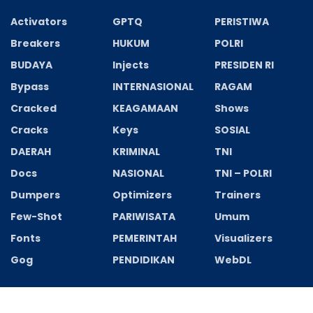
Activators
GPTQ
PERISTIWA
Breakers
HUKUM
POLRI
BUDAYA
Injects
PRESIDEN RI
Bypass
INTERNASIONAL
RAGAM
Cracked
KEAGAMAAN
Shows
Cracks
Keys
SOSIAL
DAERAH
KRIMINAL
TNI
Docs
NASIONAL
TNI – POLRI
Dumpers
Optimizers
Trainers
Few-Shot
PARIWISATA
Umum
Fonts
PEMERINTAH
Visualizers
Gog
PENDIDIKAN
WebDL
Recent News