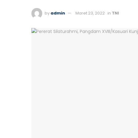
by
admin
Maret 23, 2022
in
TNI