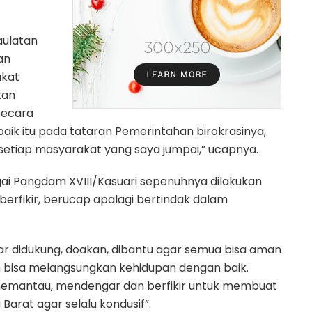
aulatan
an
akat
tan
secara
ik itu pada tataran Pemerintahan birokrasinya,
tiap masyarakat yang saya jumpai,” ucapnya.
 Pangdam XVIII/Kasuari sepenuhnya dilakukan
berfikir, berucap apalagi bertindak dalam
ar didukung, doakan, dibantu agar semua bisa aman
 bisa melangsungkan kehidupan dengan baik.
, memantau, mendengar dan berfikir untuk membuat
 Barat agar selalu kondusif”.