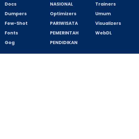
Docs
NASIONAL
Trainers
Dumpers
Optimizers
Umum
Few-Shot
PARIWISATA
Visualizers
Fonts
PEMERINTAH
WebDL
Gog
PENDIDIKAN
Recent News
Marvel’s Spider-Man Remastered Keys Steam Rip All
DLCs 2026
AGUSTUS 8, 2026
Microsoft Office Professional Plus 2026 Updated
Dow𝚗load via Torгent
AGUSTUS 8, 2026