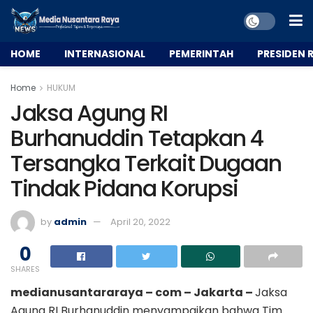
HOME
INTERNASIONAL
PEMERINTAH
PRESIDEN R
Home
HUKUM
Jaksa Agung RI
Burhanuddin Tetapkan 4
Tersangka Terkait Dugaan
Tindak Pidana Korupsi
by
admin
April 20, 2022
0
SHARES
medianusantararaya – com – Jakarta –
Jaksa
Agung RI Burhanuddin menyampaikan bahwa Tim