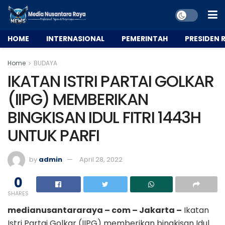
HOME
INTERNASIONAL
PEMERINTAH
PRESIDEN R
Home
BUDAYA
IKATAN ISTRI PARTAI GOLKAR
(IIPG) MEMBERIKAN
BINGKISAN IDUL FITRI 1443H
UNTUK PARFI
by
admin
April 28, 2022
0
SHARES
medianusantararaya – com – Jakarta –
Ikatan
Istri Partai Golkar (IIPG) memberikan bingkisan Idul