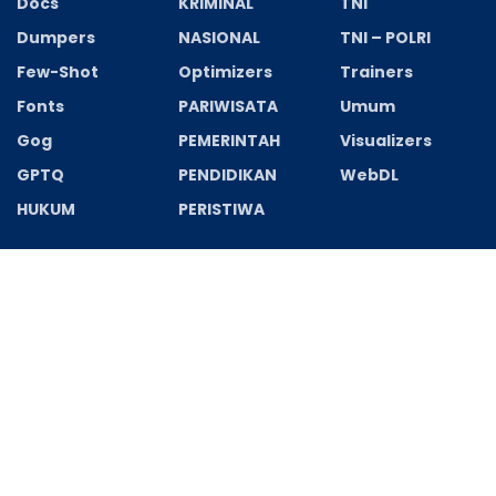
Docs
KRIMINAL
TNI
Dumpers
NASIONAL
TNI – POLRI
Few-Shot
Optimizers
Trainers
Fonts
PARIWISATA
Umum
Gog
PEMERINTAH
Visualizers
GPTQ
PENDIDIKAN
WebDL
HUKUM
PERISTIWA
Recent News
Starfish 2026 BluRay 1080p Complete Multi-Audio
GalaxyRG High Speed T𝐨𝐫𝐫ent
AGUSTUS 7, 2026
Filmora Wondershare Portable + Serial Key Final
(x32-x64) Clean 2026
AGUSTUS 6, 2026