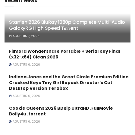
Recent News
Starfish 2026 BluRay 1080p Complete Multi-Audio
GalaxyRG High Speed T𝐨𝐫𝐫ent
AGUSTUS 7, 2026
Filmora Wondershare Portable + Serial Key Final
(x32-x64) Clean 2026
AGUSTUS 6, 2026
Indiana Jones and the Great Circle Premium Edition
Cracked Keys Tiny Girl Repack Director’s Cut
Desktop Version Terabox
AGUSTUS 6, 2026
Cookie Queens 2026 BDRip UltraHD .FullMov𝗂e
Bolly4u .torrent
AGUSTUS 6, 2026