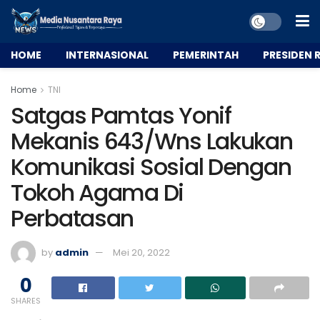
HOME
INTERNASIONAL
PEMERINTAH
PRESIDEN R
Home
TNI
Satgas Pamtas Yonif
Mekanis 643/Wns Lakukan
Komunikasi Sosial Dengan
Tokoh Agama Di
Perbatasan
by
admin
Mei 20, 2022
0
SHARES