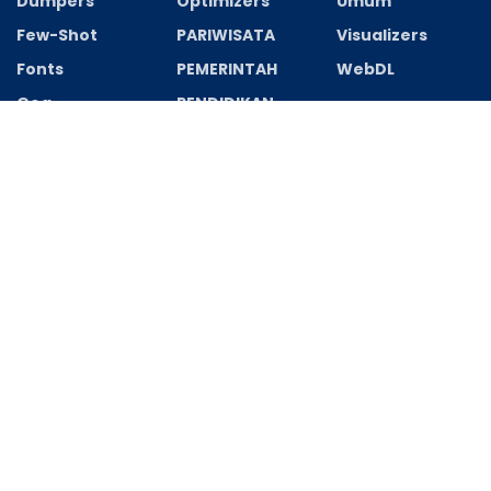
Dumpers
Optimizers
Umum
Few-Shot
PARIWISATA
Visualizers
Fonts
PEMERINTAH
WebDL
Gog
PENDIDIKAN
Recent News
Office 365 Home & Student Multi-Lang Tor𝚛ent
AGUSTUS 8, 2026
Office 365 Home & Student Multi-Lang Tor𝚛ent
AGUSTUS 8, 2026
REDAKSI
PEDOMAN MEDIA CYBER
Hak Cipta medianusantararaya.com © 2022-2025
Web
Development PT.TAB
| TabWeb