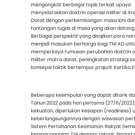
mengangkat berbagai topik terkait upaya
menyelaraskan doktrin operasi militer di A
Darat dengan perkembangan masa kini da
tantangan tugas di masa yang akan datang
Berbagai perspektif yang disajikan para n
menjadi masukan berharga bagi TNI AD unt
memperkaya rumusan perubahan doktrin o
militer matra darat, peningkatan strategi k
konsepsi taktik bertempur prajurit Kartika 
Beberapa kesimpulan yang dapat ditarik da
Tahun 2022 pada hari pertama (27/6/2022
kekuatan, diperlukan kesiapan (readiness)
keberlangsungannya dengan wawasan perta
Sistem Pertahanan Keamanan Rakyat Semes
kemanunggalan TNI dengan rakyat, hingga s