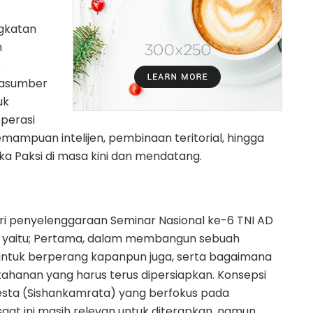
ngkatan
n
.
arasumber
uk
perasi
emampuan intelijen, pembinaan teritorial, hingga
Eka Paksi di masa kini dan mendatang.
ri penyelenggaraan Seminar Nasional ke-6 TNI AD
) yaitu; Pertama, dalam membangun sebuah
 untuk berperang kapanpun juga, serta bagaimana
hanan yang harus terus dipersiapkan. Konsepsi
ta (Sishankamrata) yang berfokus pada
aat ini masih relevan untuk diterapkan, namun