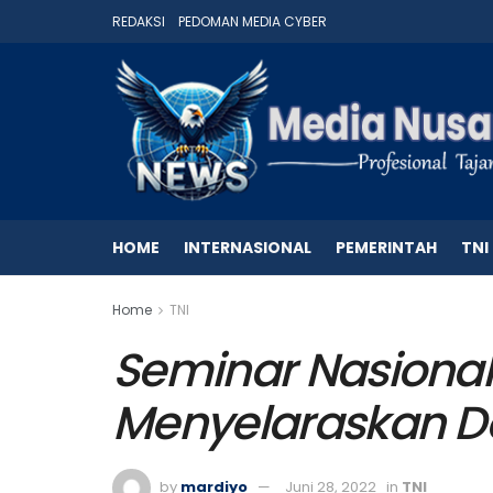
REDAKSI
PEDOMAN MEDIA CYBER
HOME
INTERNASIONAL
PEMERINTAH
TNI
Home
TNI
Seminar Nasional
Menyelaraskan Dok
by
mardiyo
Juni 28, 2022
in
TNI