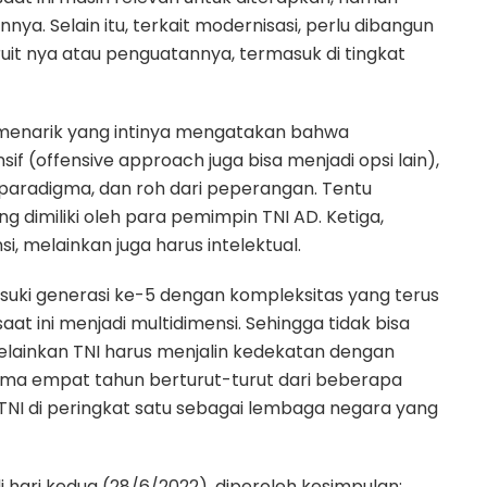
ya. Selain itu, terkait modernisasi, perlu dibangun
uit nya atau penguatannya, termasuk di tingkat
 menarik yang intinya mengatakan bahwa
sif (offensive approach juga bisa menjadi opsi lain),
, paradigma, dan roh dari peperangan. Tentu
 dimiliki oleh para pemimpin TNI AD. Ketiga,
si, melainkan juga harus intelektual.
uki generasi ke-5 dengan kompleksitas yang terus
at ini menjadi multidimensi. Sehingga tidak bisa
melainkan TNI harus menjalin kedekatan dengan
selama empat tahun berturut-turut dari beberapa
NI di peringkat satu sebagai lembaga negara yang
di hari kedua (28/6/2022), diperoleh kesimpulan;