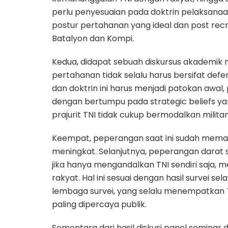
perlu penyesuaian pada doktrin pelaksanaann
postur pertahanan yang ideal dan post recr
Batalyon dan Kompi.
Kedua, didapat sebuah diskursus akademik
pertahanan tidak selalu harus bersifat defen
dan doktrin ini harus menjadi patokan awal
dengan bertumpu pada strategic beliefs yang
prajurit TNI tidak cukup bermodalkan militan
Keempat, peperangan saat ini sudah memas
meningkat. Selanjutnya, peperangan darat sa
jika hanya mengandalkan TNI sendiri saja, 
rakyat. Hal ini sesuai dengan hasil survei 
lembaga survei, yang selalu menempatkan T
paling dipercaya publik.
Sementara dari hasil diskusi panel seminar 