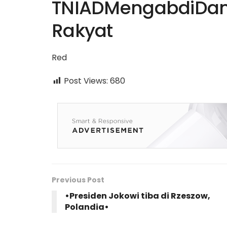
TNIADMengabdiD
Rakyat
Red
Post Views:
680
Previous Post
•Presiden Jokowi tiba di Rzeszow,
Polandia•