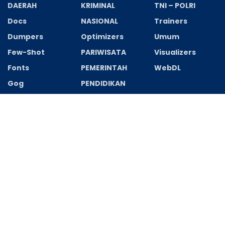
DAERAH
KRIMINAL
TNI – POLRI
Docs
NASIONAL
Trainers
Dumpers
Optimizers
Umum
Few-Shot
PARIWISATA
Visualizers
Fonts
PEMERINTAH
WebDL
Gog
PENDIDIKAN
Recent News
Polisi dan TNI Monitor Sinkronisasi Data
Pemilih Pilkades Desa Srimahi 2026–2034
AGUSTUS 8, 2026
Polsek Cikarang Selatan Siapkan 34
Personel Amankan Deklarasi Asosiasi
Pengusaha Pengelasan Indonesia
AGUSTUS 8, 2026