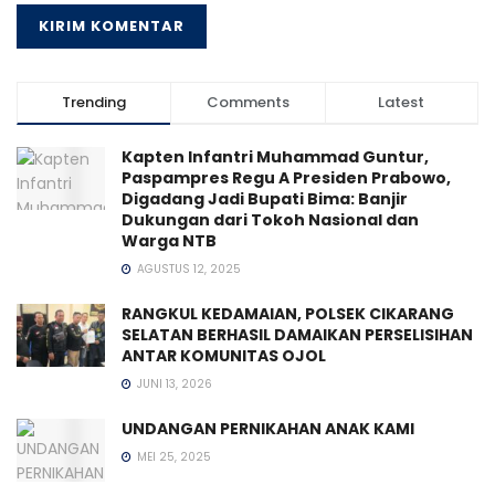
Trending
Comments
Latest
Kapten Infantri Muhammad Guntur,
Paspampres Regu A Presiden Prabowo,
Digadang Jadi Bupati Bima: Banjir
Dukungan dari Tokoh Nasional dan
Warga NTB
AGUSTUS 12, 2025
RANGKUL KEDAMAIAN, POLSEK CIKARANG
SELATAN BERHASIL DAMAIKAN PERSELISIHAN
ANTAR KOMUNITAS OJOL
JUNI 13, 2026
UNDANGAN PERNIKAHAN ANAK KAMI
MEI 25, 2025