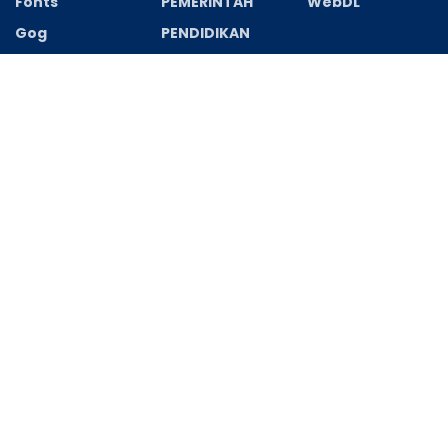
Fonts
PEMERINTAH
WebDL
Gog
PENDIDIKAN
Recent News
Polisi dan TNI Monitor Sinkronisasi Data
Pemilih Pilkades Desa Srimahi 2026–2034
AGUSTUS 8, 2026
Polsek Cikarang Selatan Siapkan 34
Personel Amankan Deklarasi Asosiasi
Pengusaha Pengelasan Indonesia
AGUSTUS 8, 2026
REDAKSI
PEDOMAN MEDIA CYBER
Hak Cipta medianusantararaya.com © 2022-2025
Web
Development PT.TAB
| TabWeb