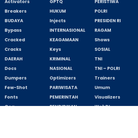
Activators
GPTQ
PERISTIWA
Breakers
HUKUM
POLRI
BUDAYA
Injects
PRESIDEN RI
Bypass
INTERNASIONAL
RAGAM
Cracked
KEAGAMAAN
Shows
Cracks
Keys
SOSIAL
DAERAH
KRIMINAL
TNI
Docs
NASIONAL
TNI – POLRI
Dumpers
Optimizers
Trainers
Few-Shot
PARIWISATA
Umum
Fonts
PEMERINTAH
Visualizers
Gog
PENDIDIKAN
WebDL
Recent News
Final Fantasy XVI Steam Rip Save Fix PC 2026