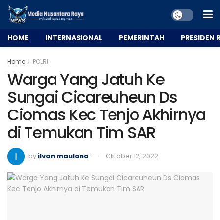
HOME
INTERNASIONAL
PEMERINTAH
PRESIDEN R
Home
POLRI
Warga Yang Jatuh Ke
Sungai Cicareuheun Ds
Ciomas Kec Tenjo Akhirnya
di Temukan Tim SAR
by
ilvan maulana
Oktober 12, 2022