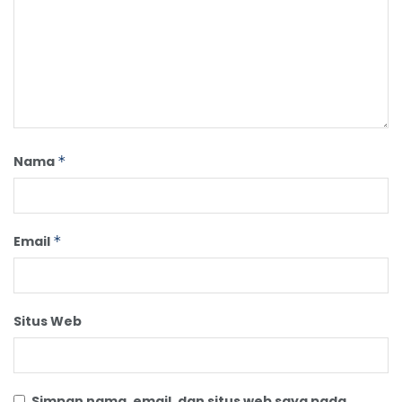
Nama
*
Email
*
Situs Web
Simpan nama, email, dan situs web saya pada