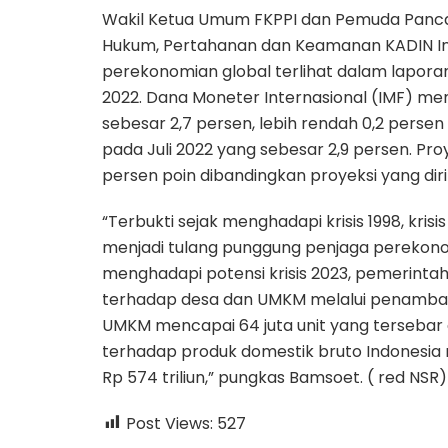
Wakil Ketua Umum FKPPI dan Pemuda Panca
Hukum, Pertahanan dan Keamanan KADIN In
perekonomian global terlihat dalam lapora
2022. Dana Moneter Internasional (IMF) m
sebesar 2,7 persen, lebih rendah 0,2 persen
pada Juli 2022 yang sebesar 2,9 persen. Proy
persen poin dibandingkan proyeksi yang diril
“Terbukti sejak menghadapi krisis 1998, kris
menjadi tulang punggung penjaga perekonomi
menghadapi potensi krisis 2023, pemerintah
terhadap desa dan UMKM melalui penambahan
UMKM mencapai 64 juta unit yang tersebar
terhadap produk domestik bruto Indonesia 
Rp 574 triliun,” pungkas Bamsoet. ( red NSR)
Post Views:
527