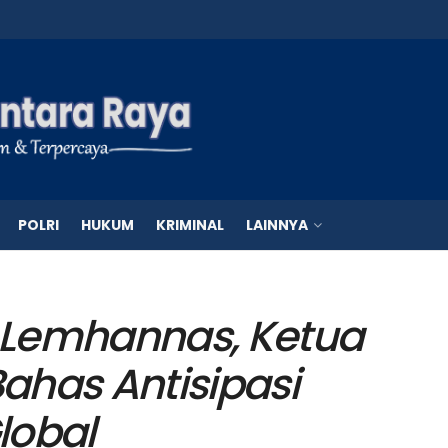
POLRI
HUKUM
KRIMINAL
LAINNYA
 Lemhannas, Ketua
ahas Antisipasi
lobal