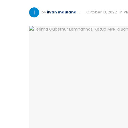
by
ilvan maulana
Oktober 13, 2022
in
P