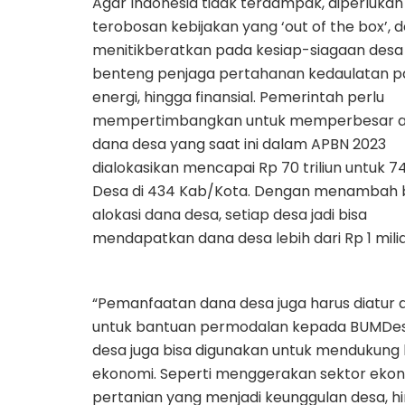
Agar Indonesia tidak terdampak, diperlukan
terobosan kebijakan yang ‘out of the box’, 
menitikberatkan pada kesiap-siagaan desa
benteng penjaga pertahanan kedaulatan p
energi, hingga finansial. Pemerintah perlu
mempertimbangkan untuk memperbesar al
dana desa yang saat ini dalam APBN 2023
dialokasikan mencapai Rp 70 triliun untuk 7
Desa di 434 Kab/Kota. Dengan menambah 
alokasi dana desa, setiap desa jadi bisa
mendapatkan dana desa lebih dari Rp 1 milia
“Pemanfaatan dana desa juga harus diatur ag
untuk bantuan permodalan kepada BUMDes 
desa juga bisa digunakan untuk mendukun
ekonomi. Seperti menggerakan sektor ekon
pertanian yang menjadi keunggulan desa, h