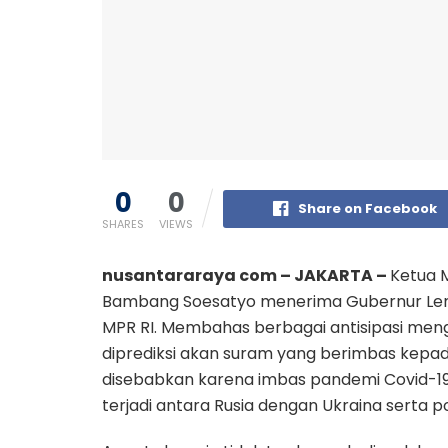
0
0
Share on Facebook
SHARES
VIEWS
nusantararaya com – JAKARTA –
Ketua M
Bambang Soesatyo menerima Gubernur Lemh
MPR RI. Membahas berbagai antisipasi men
diprediksi akan suram yang berimbas kepada k
disebabkan karena imbas pandemi Covid-19,
terjadi antara Rusia dengan Ukraina serta 