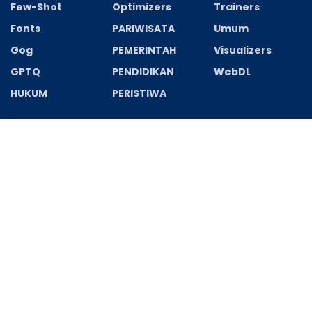
Few-Shot
Optimizers
Trainers
Fonts
PARIWISATA
Umum
Gog
PEMERINTAH
Visualizers
GPTQ
PENDIDIKAN
WebDL
HUKUM
PERISTIWA
Recent News
Cookie Queens 2026 BDRip UltraHD .FullMov𝗂e
Bolly4u .torrent
AGUSTUS 6, 2026
Cronos: The New Dawn Deluxe Edition Cracked Keys
FLT Release
AGUSTUS 6, 2026