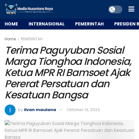
HOME
INTERNASIONAL
PEMERINTAH
PRESIDEN R
Home
PEMERINTAH
Terima Paguyuban Sosial
Marga Tionghoa Indonesia,
Ketua MPR RI Bamsoet Ajak
Pererat Persatuan dan
Kesatuan Bangsa
by
ilvan maulana
Oktober 13, 2022