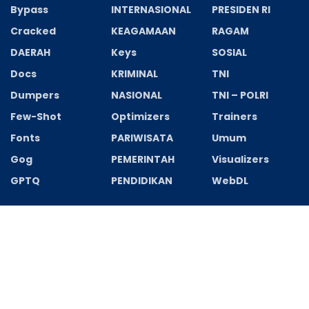
Bypass
INTERNASIONAL
PRESIDEN RI
Cracked
KEAGAMAAN
RAGAM
DAERAH
Keys
SOSIAL
Docs
KRIMINAL
TNI
Dumpers
NASIONAL
TNI – POLRI
Few-Shot
Optimizers
Trainers
Fonts
PARIWISATA
Umum
Gog
PEMERINTAH
Visualizers
GPTQ
PENDIDIKAN
WebDL
Recent News
Spectrasonics Stylus RMX Crack + Activator [Latest]
[x32-x64] Latest Genuine
AGUSTUS 7, 2026
HUT Ke-8 ASBADATA Kapuas, Pengurus Periode