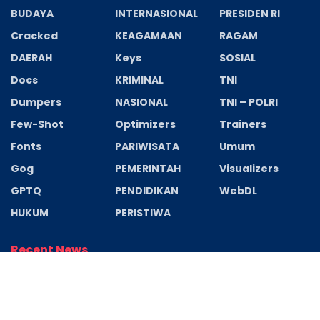
BUDAYA
INTERNASIONAL
PRESIDEN RI
Cracked
KEAGAMAAN
RAGAM
DAERAH
Keys
SOSIAL
Docs
KRIMINAL
TNI
Dumpers
NASIONAL
TNI – POLRI
Few-Shot
Optimizers
Trainers
Fonts
PARIWISATA
Umum
Gog
PEMERINTAH
Visualizers
GPTQ
PENDIDIKAN
WebDL
HUKUM
PERISTIWA
Recent News
Filmora Wondershare Portable + Serial Key Final
(x32-x64) Clean 2026
AGUSTUS 6, 2026