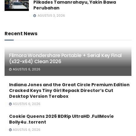
Pilkades Tamanrahayu, Yakin Bawa
Perubahan
AGUSTUS 3, 2026
Recent News
Filmora Wondershare Portable + Serial Key Final
(x32-x64) Clean 2026
AGUSTUS 6, 2026
Indiana Jones and the Great Circle Premium Edition
Cracked Keys Tiny Girl Repack Director’s Cut
Desktop Version Terabox
AGUSTUS 6, 2026
Cookie Queens 2026 BDRip UltraHD .FullMov𝗂e
Bolly4u .torrent
AGUSTUS 6, 2026