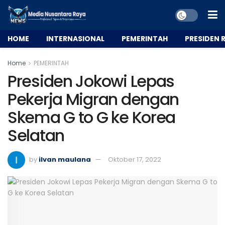
HOME
INTERNASIONAL
PEMERINTAH
PRESIDEN R
Home
PEMERINTAH
Presiden Jokowi Lepas
Pekerja Migran dengan
Skema G to G ke Korea
Selatan
by
ilvan maulana
Oktober 17, 2022