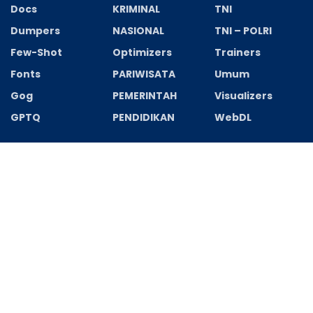
Docs
KRIMINAL
TNI
Dumpers
NASIONAL
TNI – POLRI
Few-Shot
Optimizers
Trainers
Fonts
PARIWISATA
Umum
Gog
PEMERINTAH
Visualizers
GPTQ
PENDIDIKAN
WebDL
Recent News
Spectrasonics Stylus RMX Crack + Activator [Latest]
[x32-x64] Latest Genuine
AGUSTUS 7, 2026
HUT Ke-8 ASBADATA Kapuas, Pengurus Periode
2026–2031 Resmi Dikukuhkan
AGUSTUS 7, 2026