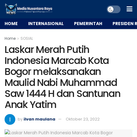
HOME
INTERNASIONAL
PEMERINTAH
PRESIDEN R
Home
SOSIAL
Laskar Merah Putih
Indonesia Marcab Kota
Bogor melaksanakan
Maulid Nabi Muhammad
Saw 1444 H dan Santunan
Anak Yatim
by
ilvan maulana
Oktober 23, 2022