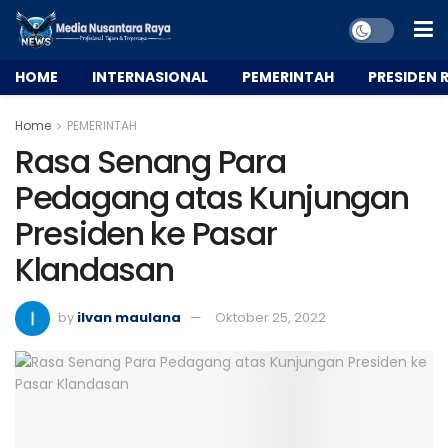
HOME
INTERNASIONAL
PEMERINTAH
PRESIDEN R
Home
PEMERINTAH
Rasa Senang Para
Pedagang atas Kunjungan
Presiden ke Pasar
Klandasan
by
ilvan maulana
Oktober 25, 2022