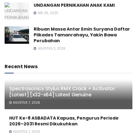
UNDANGAN PERNIKAHAN ANAK KAMI
MEI 25, 2025
Ribuan Massa Antar Emin Suryana Daftar
Pilkades Tamanrahayu, Yakin Bawa
Perubahan
AGUSTUS 3, 2026
Recent News
Spectrasonics Stylus RMX Crack + Activator
[Latest] [x32-x64] Latest Genuine
AGUSTUS 7, 2026
HUT Ke-8 ASBADATA Kapuas, Pengurus Periode
2026–2031 Resmi Dikukuhkan
AGUSTUS 7, 2026