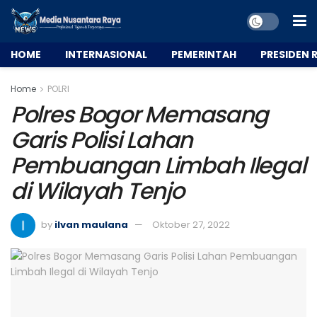
HOME
INTERNASIONAL
PEMERINTAH
PRESIDEN R
Home
POLRI
Polres Bogor Memasang
Garis Polisi Lahan
Pembuangan Limbah Ilegal
di Wilayah Tenjo
by
ilvan maulana
Oktober 27, 2022