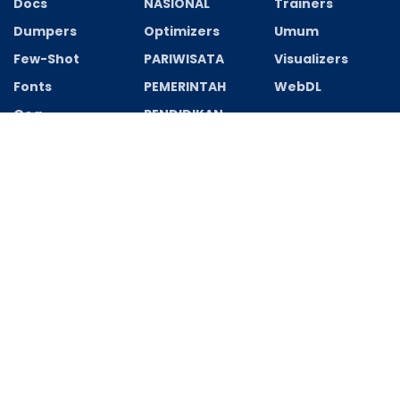
Docs
NASIONAL
Trainers
Dumpers
Optimizers
Umum
Few-Shot
PARIWISATA
Visualizers
Fonts
PEMERINTAH
WebDL
Gog
PENDIDIKAN
Recent News
Office 365 Home & Student Multi-Lang Tor𝚛ent
AGUSTUS 8, 2026
Office 365 Home & Student Multi-Lang Tor𝚛ent
AGUSTUS 8, 2026
REDAKSI
PEDOMAN MEDIA CYBER