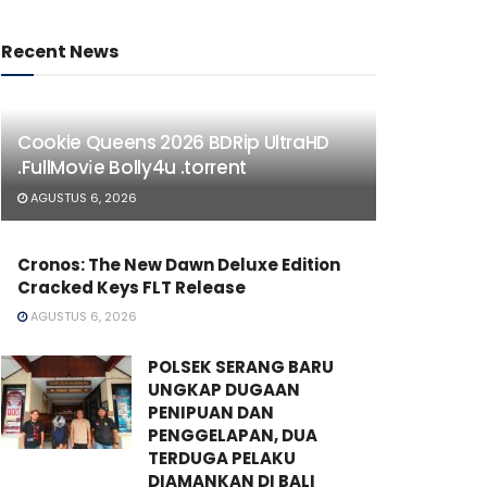
Recent News
Cookie Queens 2026 BDRip UltraHD
.FullMov𝗂e Bolly4u .torrent
AGUSTUS 6, 2026
Cronos: The New Dawn Deluxe Edition
Cracked Keys FLT Release
AGUSTUS 6, 2026
POLSEK SERANG BARU
UNGKAP DUGAAN
PENIPUAN DAN
PENGGELAPAN, DUA
TERDUGA PELAKU
DIAMANKAN DI BALI