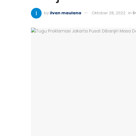
by
ilvan maulana
Oktober 28, 2022
in
S