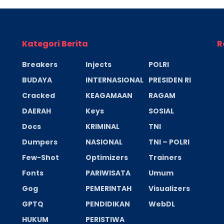
Kategori Berita
R
Breakers
Injects
POLRI
BUDAYA
INTERNASIONAL
PRESIDEN RI
Cracked
KEAGAMAAN
RAGAM
DAERAH
Keys
SOSIAL
Docs
KRIMINAL
TNI
Dumpers
NASIONAL
TNI – POLRI
Few-Shot
Optimizers
Trainers
Fonts
PARIWISATA
Umum
Gog
PEMERINTAH
Visualizers
GPTQ
PENDIDIKAN
WebDL
HUKUM
PERISTIWA