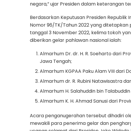
negara,” ujar Presiden dalam keterangan te
Berdasarkan Keputusan Presiden Republik I
Nomor 96/TK/Tahun 2022 yang ditetapkan
tanggal 3 November 2022, kelima tokoh ya
diberikan gelar pahlawan nasional ialah:
Almarhum Dr. dr. H. R. Soeharto dari Pro
Jawa Tengah;
Almarhum KGPAA Paku Alam VIII dari D
Almarhum dr. R. Rubini Natawisastra dar
Almarhum H. Salahuddin bin Talabuddin d
Almarhum K. H. Ahmad Sanusi dari Provi
Acara penganugerahan tersebut dihadiri oleh
mewakili para penerima gelar dan pengharg
ucapan selamat dari Presiden Joko Widodo