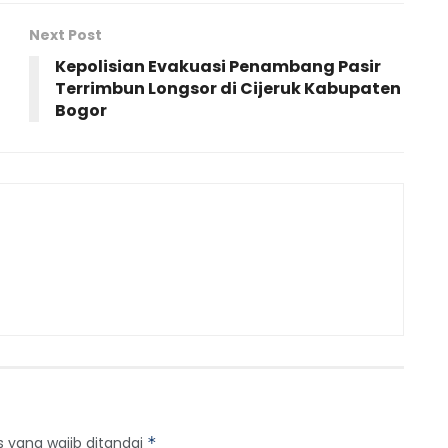
Next Post
Kepolisian Evakuasi Penambang Pasir
Terrimbun Longsor di Cijeruk Kabupaten
Bogor
s yang wajib ditandai
*