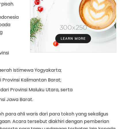
rpisah.
ndonesia
 pada
ng
vinsi
aerah Istimewa Yogyakarta;
i Provinsi Kalimantan Barat;
ari Provinsi Maluku Utara, serta
nsi Jawa Barat.
 para ahli waris dari para tokoh yang sekaligus
aan. Acara tersebut diakhiri dengan pemberian
 beserta para tamu undangan terbatas lain kepada