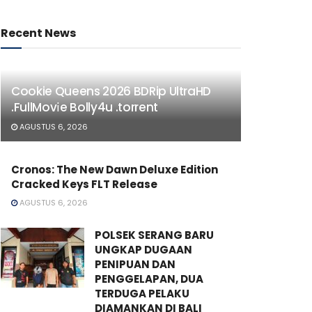
Recent News
Cookie Queens 2026 BDRip UltraHD
.FullMov𝗂e Bolly4u .torrent
AGUSTUS 6, 2026
Cronos: The New Dawn Deluxe Edition
Cracked Keys FLT Release
AGUSTUS 6, 2026
POLSEK SERANG BARU
UNGKAP DUGAAN
PENIPUAN DAN
PENGGELAPAN, DUA
TERDUGA PELAKU
DIAMANKAN DI BALI