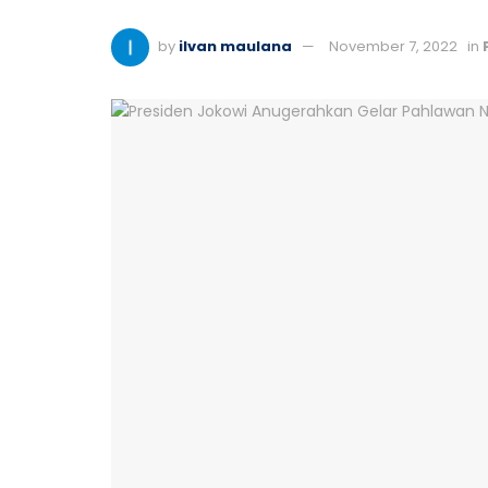
by
ilvan maulana
November 7, 2022
in