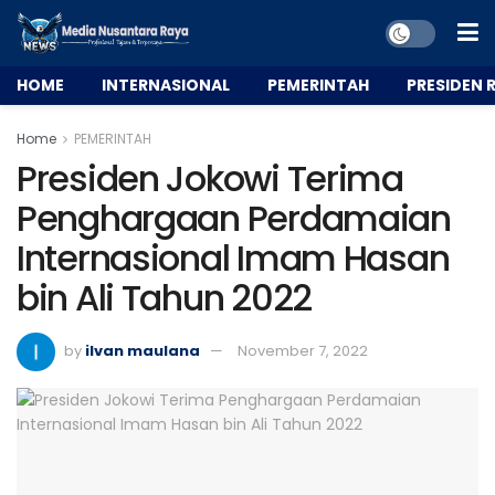
HOME
INTERNASIONAL
PEMERINTAH
PRESIDEN R
Home
PEMERINTAH
Presiden Jokowi Terima
Penghargaan Perdamaian
Internasional Imam Hasan
bin Ali Tahun 2022
by
ilvan maulana
November 7, 2022