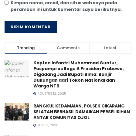
Simpan nama, email, dan situs web saya pada
peramban ini untuk komentar saya berikutnya.
Trending
Comments
Latest
Kapten Infantri Muhammad Guntur,
Paspampres Regu A Presiden Prabowo,
Digadang Jadi Bupati Bima: Banjir
Dukungan dari Tokoh Nasional dan
Warga NTB
AGUSTUS 12, 2025
RANGKUL KEDAMAIAN, POLSEK CIKARANG
SELATAN BERHASIL DAMAIKAN PERSELISIHAN
ANTAR KOMUNITAS OJOL
JUNI 13, 2026