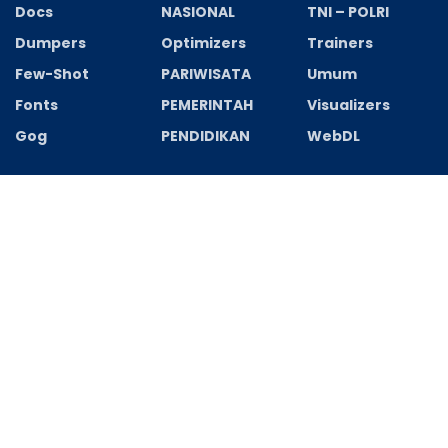
Docs
NASIONAL
TNI – POLRI
Dumpers
Optimizers
Trainers
Few-Shot
PARIWISATA
Umum
Fonts
PEMERINTAH
Visualizers
Gog
PENDIDIKAN
WebDL
Recent News
Jaga Jakarta Jaga Bekasi, OKJ Digelar di
Setiamekar, Kapolsek Tambun Selatan
Perketat Pemeriksaan Kendaraan
AGUSTUS 9, 2026
Jaga Jakarta Jaga Bekasi, Polsek
Cikarang Pusat Hadiri Grand Opening
Pasar Rancahiang Desa Pasirtanjung
AGUSTUS 9, 2026