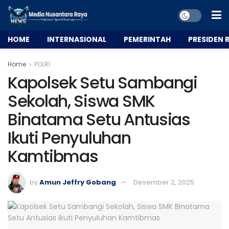
HOME
INTERNASIONAL
PEMERINTAH
PRESIDEN R
Home
POLRI
Kapolsek Setu Sambangi
Sekolah, Siswa SMK
Binatama Setu Antusias
Ikuti Penyuluhan
Kamtibmas
by
Amun Jeffry Gobang
Desember 2, 2025