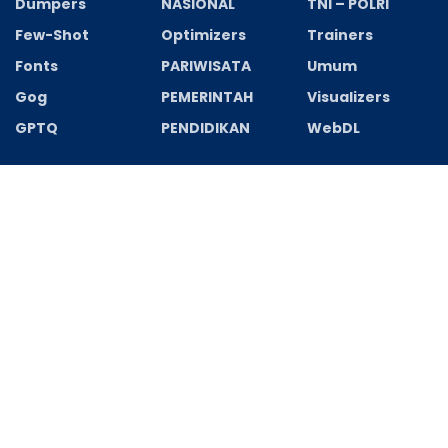
Dumpers
NASIONAL
TNI – POLRI
Few-Shot
Optimizers
Trainers
Fonts
PARIWISATA
Umum
Gog
PEMERINTAH
Visualizers
GPTQ
PENDIDIKAN
WebDL
Recent News
Spectrasonics Stylus RMX Crack + Activator [Latest]
[x32-x64] Latest Genuine
AGUSTUS 7, 2026
HUT Ke-8 ASBADATA Kapuas, Pengurus Periode
2026–2031 Resmi Dikukuhkan
AGUSTUS 7, 2026