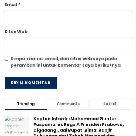
Email
*
Situs Web
Simpan nama, email, dan situs web saya pada
peramban ini untuk komentar saya berikutnya.
Trending
Comments
Latest
Kapten Infantri Muhammad Guntur,
Paspampres Regu A Presiden Prabowo,
Digadang Jadi Bupati Bima: Banjir
Dukungan dari Tokoh Nasional dan