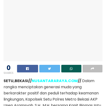
0
SHARES
SETU,BEKASI//
NUSANTARARAYA.COM
//
Dalam
rangka menciptakan generasi muda yang
berkarakter positif dan peduli terhadap keamanan
lingkungan, Kapolsek Setu Polres Metro Bekasi AKP
Usep Aramsyah, S.H., M.H, bersama Kanit Binmas Iptu