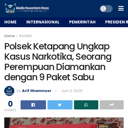
HOME
INTERNASIONAL
PEMERINTAH
PRESIDEN R
Home
RAGAM
Polsek Ketapang Ungkap
Kasus Narkotika, Seorang
Perempuan Diamankan
dengan 9 Paket Sabu
by
Arif Ilhamnoor
Juni 3, 2026
0
SHARES