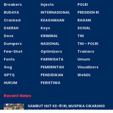
Breakers
Injects
POLRI
BUDAYA
INTERNASIONAL
PRESIDEN RI
Cracked
KEAGAMAAN
RAGAM
DAERAH
Keys
SOSIAL
Docs
KRIMINAL
TNI
Dumpers
NASIONAL
TNI – POLRI
Few-Shot
Optimizers
Trainers
Fonts
PARIWISATA
Umum
Gog
PEMERINTAH
Visualizers
GPTQ
PENDIDIKAN
WebDL
HUKUM
PERISTIWA
Recent News
SAMBUT HUT KE-81 RI, MUSPIKA CIKARANG
TIMUR GELAR KERJA BAKTI BERSIHKAN