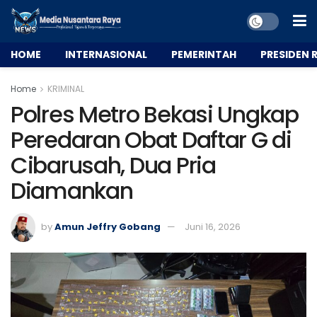
HOME
INTERNASIONAL
PEMERINTAH
PRESIDEN R
Home
KRIMINAL
Polres Metro Bekasi Ungkap
Peredaran Obat Daftar G di
Cibarusah, Dua Pria
Diamankan
by
Amun Jeffry Gobang
Juni 16, 2026