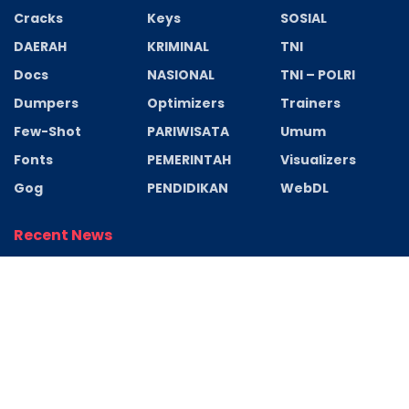
Cracks
Keys
SOSIAL
DAERAH
KRIMINAL
TNI
Docs
NASIONAL
TNI – POLRI
Dumpers
Optimizers
Trainers
Few-Shot
PARIWISATA
Umum
Fonts
PEMERINTAH
Visualizers
Gog
PENDIDIKAN
WebDL
Recent News
Jaga Jakarta Jaga Bekasi, Polsek
Cikarang Pusat Hadiri Grand Opening
Pasar Rancahiang Desa Pasirtanjung
AGUSTUS 9, 2026
Jaga Jakarta Jaga Bekasi, Polsek
Tambelang Monitor Ibadah Minggu
Jemaat GPdI Immanuel Sukaraja