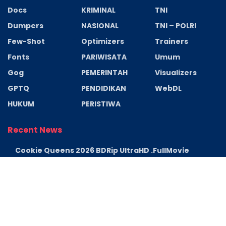
Docs
KRIMINAL
TNI
Dumpers
NASIONAL
TNI – POLRI
Few-Shot
Optimizers
Trainers
Fonts
PARIWISATA
Umum
Gog
PEMERINTAH
Visualizers
GPTQ
PENDIDIKAN
WebDL
HUKUM
PERISTIWA
Recent News
Cookie Queens 2026 BDRip UltraHD .FullMov𝗂e
Bolly4u .torrent
AGUSTUS 6, 2026
Cronos: The New Dawn Deluxe Edition Cracked Keys
FLT Release
AGUSTUS 6, 2026