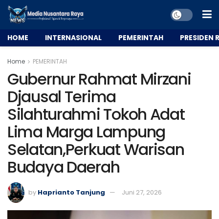
HOME
INTERNASIONAL
PEMERINTAH
PRESIDEN R
Home
PEMERINTAH
Gubernur Rahmat Mirzani
Djausal Terima
Silahturahmi Tokoh Adat
Lima Marga Lampung
Selatan,Perkuat Warisan
Budaya Daerah
by
Haprianto Tanjung
Juni 27, 2026