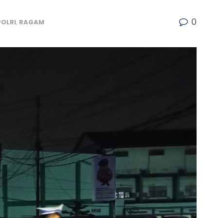
0
POLRI
,
RAGAM