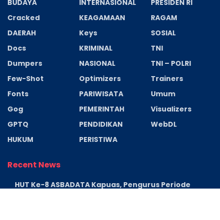
BUDAYA
INTERNASIONAL
PRESIDEN RI
Cracked
KEAGAMAAN
RAGAM
DAERAH
Keys
SOSIAL
Docs
KRIMINAL
TNI
Dumpers
NASIONAL
TNI – POLRI
Few-Shot
Optimizers
Trainers
Fonts
PARIWISATA
Umum
Gog
PEMERINTAH
Visualizers
GPTQ
PENDIDIKAN
WebDL
HUKUM
PERISTIWA
Recent News
HUT Ke-8 ASBADATA Kapuas, Pengurus Periode
2026–2031 Resmi Dikukuhkan
AGUSTUS 7, 2026