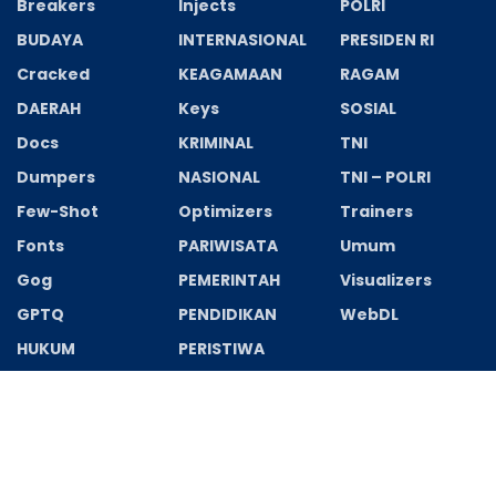
Breakers
Injects
POLRI
BUDAYA
INTERNASIONAL
PRESIDEN RI
Cracked
KEAGAMAAN
RAGAM
DAERAH
Keys
SOSIAL
Docs
KRIMINAL
TNI
Dumpers
NASIONAL
TNI – POLRI
Few-Shot
Optimizers
Trainers
Fonts
PARIWISATA
Umum
Gog
PEMERINTAH
Visualizers
GPTQ
PENDIDIKAN
WebDL
HUKUM
PERISTIWA
Recent News
Cronos: The New Dawn Deluxe Edition Cracked Keys
FLT Release