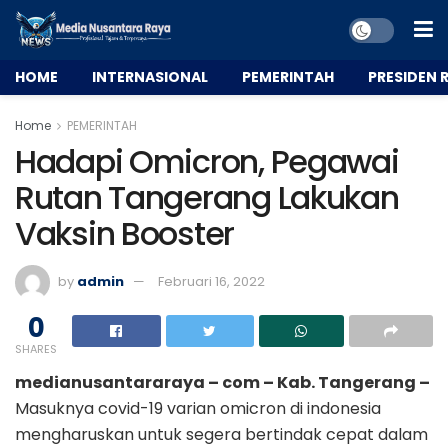
HOME
INTERNASIONAL
PEMERINTAH
PRESIDEN R
Home
PEMERINTAH
Hadapi Omicron, Pegawai
Rutan Tangerang Lakukan
Vaksin Booster
by
admin
Februari 16, 2022
0
SHARES
medianusantararaya – com – Kab. Tangerang –
Masuknya covid-19 varian omicron di indonesia
mengharuskan untuk segera bertindak cepat dalam