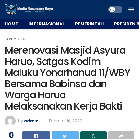
HOME
INTERNASIONAL
PEMERINTAH
PRESIDEN R
Home
TNI
Merenovasi Masjid Asyura
Haruo, Satgas Kodim
Maluku Yonarhanud 11/WBY
Bersama Babinsa dan
Warga Haruo
Melaksanakan Kerja Bakti
by
admin
Februari 16, 2022
0