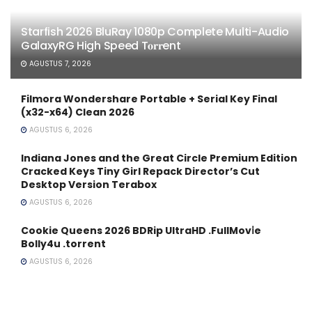
Starfish 2026 BluRay 1080p Complete Multi-Audio
GalaxyRG High Speed T𝐨𝐫𝐫ent
AGUSTUS 7, 2026
Filmora Wondershare Portable + Serial Key Final
(x32-x64) Clean 2026
AGUSTUS 6, 2026
Indiana Jones and the Great Circle Premium Edition
Cracked Keys Tiny Girl Repack Director’s Cut
Desktop Version Terabox
AGUSTUS 6, 2026
Cookie Queens 2026 BDRip UltraHD .FullMov𝗂e
Bolly4u .torrent
AGUSTUS 6, 2026