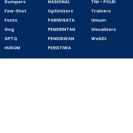
Dumpers
NASIONAL
TNI – POLRI
Few-Shot
Optimizers
Trainers
Fonts
PARIWISATA
Umum
Gog
PEMERINTAH
Visualizers
GPTQ
PENDIDIKAN
WebDL
HUKUM
PERISTIWA
Recent News
Starfish 2026 BluRay 1080p Complete Multi-Audio
GalaxyRG High Speed T𝐨𝐫𝐫ent
AGUSTUS 7, 2026
Filmora Wondershare Portable + Serial Key Final
(x32-x64) Clean 2026
AGUSTUS 6, 2026