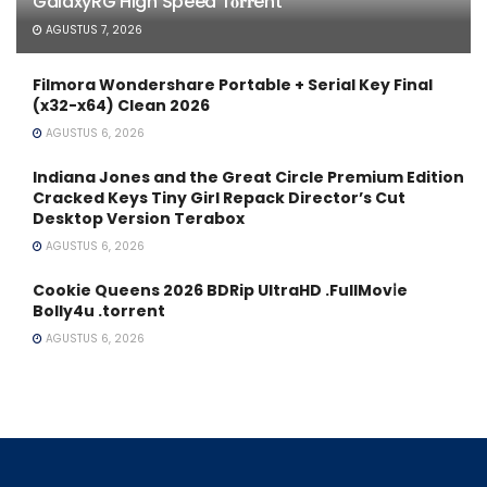
GalaxyRG High Speed T𝐨𝐫𝐫ent
AGUSTUS 7, 2026
Filmora Wondershare Portable + Serial Key Final
(x32-x64) Clean 2026
AGUSTUS 6, 2026
Indiana Jones and the Great Circle Premium Edition
Cracked Keys Tiny Girl Repack Director’s Cut
Desktop Version Terabox
AGUSTUS 6, 2026
Cookie Queens 2026 BDRip UltraHD .FullMov𝗂e
Bolly4u .torrent
AGUSTUS 6, 2026