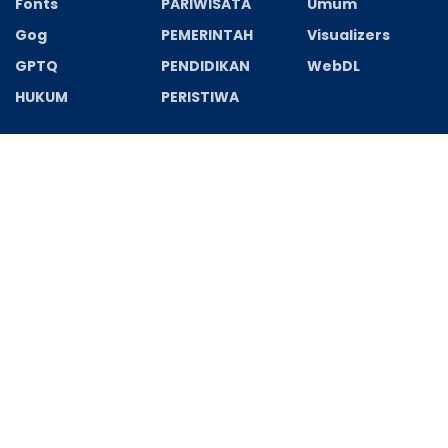
Fonts
PARIWISATA
Umum
Gog
PEMERINTAH
Visualizers
GPTQ
PENDIDIKAN
WebDL
HUKUM
PERISTIWA
Recent News
Starfish 2026 BluRay 1080p Complete Multi-Audio
GalaxyRG High Speed T𝐨𝐫𝐫ent
AGUSTUS 7, 2026
Filmora Wondershare Portable + Serial Key Final
(x32-x64) Clean 2026
AGUSTUS 6, 2026
REDAKSI
PEDOMAN MEDIA CYBER