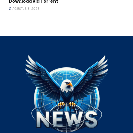
Dow𝚗load via Torгent
AGUSTUS 8, 2026