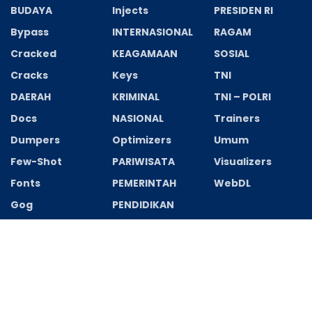
BUDAYA
Injects
PRESIDEN RI
Bypass
INTERNASIONAL
RAGAM
Cracked
KEAGAMAAN
SOSIAL
Cracks
Keys
TNI
DAERAH
KRIMINAL
TNI – POLRI
Docs
NASIONAL
Trainers
Dumpers
Optimizers
Umum
Few-Shot
PARIWISATA
Visualizers
Fonts
PEMERINTAH
WebDL
Gog
PENDIDIKAN
Recent News
Polisi dan TNI Monitor Sinkronisasi Data
Pemilih Pilkades Desa Srimahi 2026–2034
AGUSTUS 8, 2026