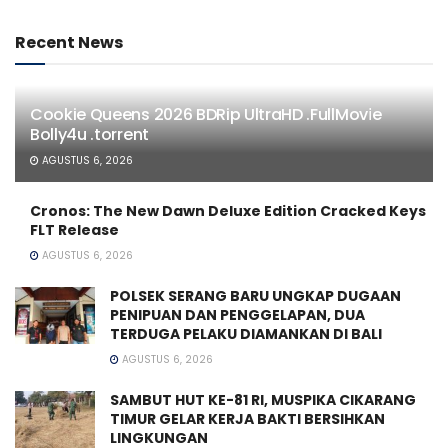
Recent News
Cookie Queens 2026 BDRip UltraHD .FullMov𝗂e
Bolly4u .torrent
AGUSTUS 6, 2026
Cronos: The New Dawn Deluxe Edition Cracked Keys
FLT Release
AGUSTUS 6, 2026
POLSEK SERANG BARU UNGKAP DUGAAN
PENIPUAN DAN PENGGELAPAN, DUA
TERDUGA PELAKU DIAMANKAN DI BALI
AGUSTUS 6, 2026
SAMBUT HUT KE-81 RI, MUSPIKA CIKARANG
TIMUR GELAR KERJA BAKTI BERSIHKAN
LINGKUNGAN