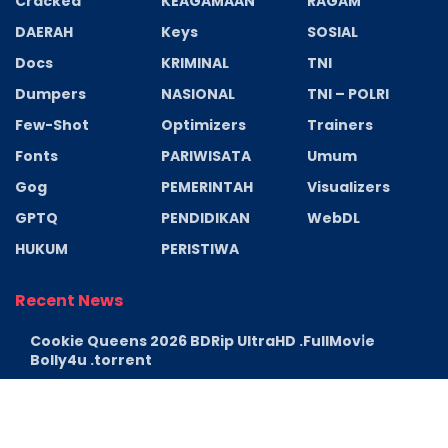
Cracked
KEAGAMAAN
RAGAM
DAERAH
Keys
SOSIAL
Docs
KRIMINAL
TNI
Dumpers
NASIONAL
TNI – POLRI
Few-Shot
Optimizers
Trainers
Fonts
PARIWISATA
Umum
Gog
PEMERINTAH
Visualizers
GPTQ
PENDIDIKAN
WebDL
HUKUM
PERISTIWA
Recent News
Cookie Queens 2026 BDRip UltraHD .FullMov𝗂e
Bolly4u .torrent
AGUSTUS 6, 2026
Cronos: The New Dawn Deluxe Edition Cracked Keys
FLT Release