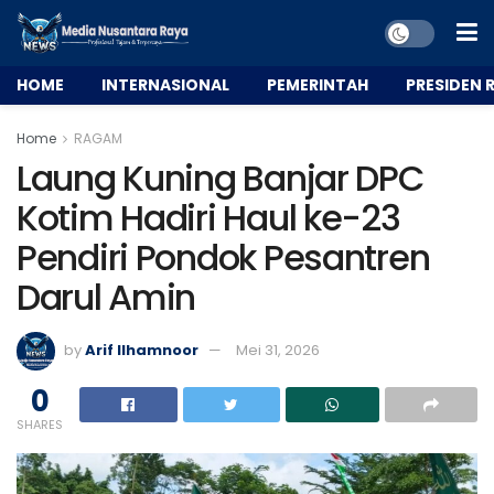
HOME
INTERNASIONAL
PEMERINTAH
PRESIDEN R
Home
RAGAM
Laung Kuning Banjar DPC
Kotim Hadiri Haul ke-23
Pendiri Pondok Pesantren
Darul Amin
by
Arif Ilhamnoor
Mei 31, 2026
0
SHARES