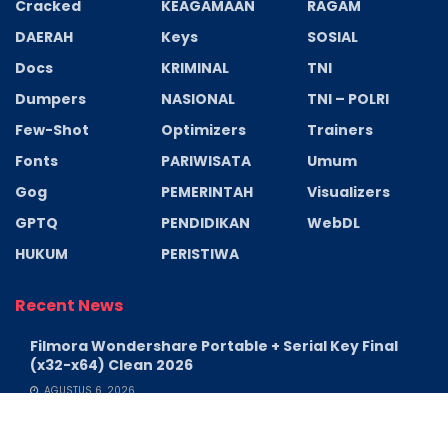
Cracked
KEAGAMAAN
RAGAM
DAERAH
Keys
SOSIAL
Docs
KRIMINAL
TNI
Dumpers
NASIONAL
TNI – POLRI
Few-Shot
Optimizers
Trainers
Fonts
PARIWISATA
Umum
Gog
PEMERINTAH
Visualizers
GPTQ
PENDIDIKAN
WebDL
HUKUM
PERISTIWA
Recent News
Filmora Wondershare Portable + Serial Key Final
(x32-x64) Clean 2026
AGUSTUS 6, 2026
Indiana Jones and the Great Circle Premium Edition